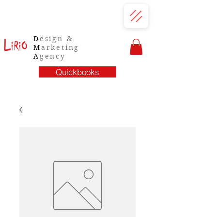
D
esign &
M
arketing
A
gency
Quickbooks