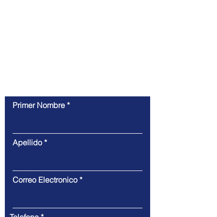
proyecto, obtener una cotización u obtener
más información sobre cómo podemos
ayudarlo a lograr sus objetivos de marketing y
diseño.
Contáctenos
Primer Nombre
Apellido
Correo Electronico