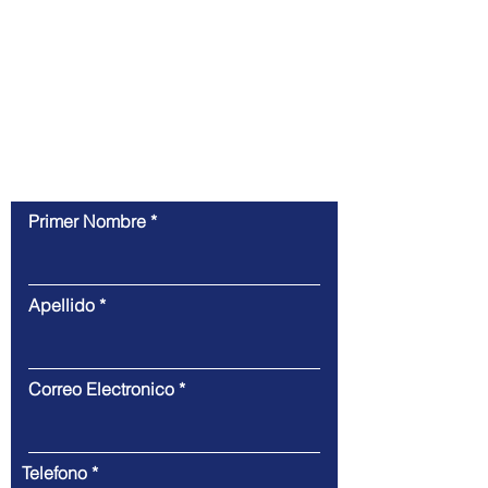
proyecto, obtener una cotización u obtener
más información sobre cómo podemos
ayudarlo a lograr sus objetivos de marketing y
diseño.
Contáctenos
Primer Nombre
Apellido
Correo Electronico
Telefono