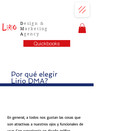
D
esign &
M
arketing
A
gency
Quickbooks
Por qué elegir
Lirio DMA?
En general, a todos nos gustan las cosas que
son atractivas a nuestros ojos y funcionales de
usar. Con experiencia en diseño gráfico,