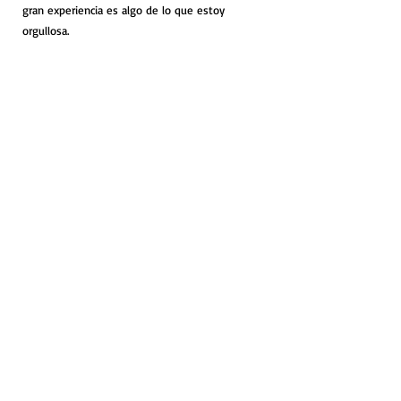
gran experiencia es algo de lo que estoy
orgullosa.
En Lirio DMA, nuestro compromiso es hacer
realidad la visión de tu marca. Entendemos
que cada proyecto es único y estamos aquí
para crear soluciones personalizadas que
mejor se adapten a sus necesidades. Ya sea
que sea una pequeña empresa o una gran
corporación, estamos dedicados a garantizar el
éxito de su marca.
Si está listo para dar el siguiente paso para
mejorar su marca, estamos a solo un clic de
distancia. Contáctenos hoy para discutir su