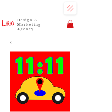
D
esign &
M
arketing
A
gency